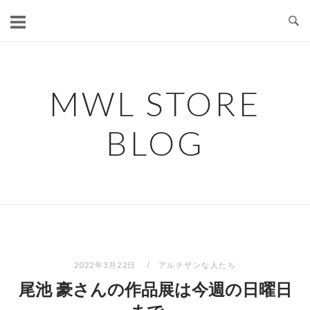
コ
ン
テ
ン
ツ
MWL STORE
へ
ス
BLOG
キ
ッ
プ
2022年3月22日
アルチザンな人たち
尾池 豪さんの作品展は今週の日曜日