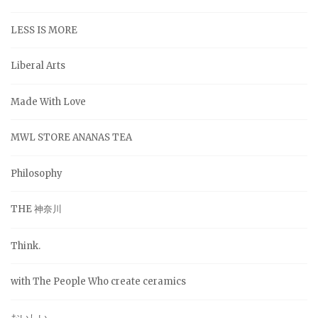
LESS IS MORE
Liberal Arts
Made With Love
MWL STORE ANANAS TEA
Philosophy
THE 神奈川
Think.
with The People Who create ceramics
おいしい