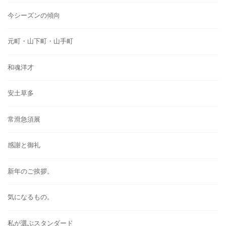
今シーズンの傾向
元町・山下町・山手町
和魂洋才
安土草多
常滑急須展
感謝と御礼
新年のご挨拶。
気になるもの。
私が選ぶスタンダード