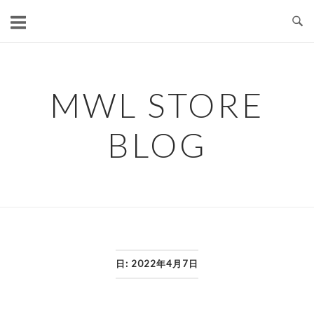
コ
ン
テ
ン
ツ
MWL STORE
へ
ス
BLOG
キ
ッ
プ
日:
2022年4月7日