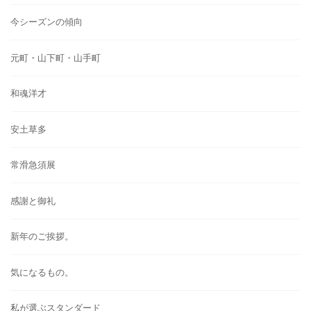
今シーズンの傾向
元町・山下町・山手町
和魂洋才
安土草多
常滑急須展
感謝と御礼
新年のご挨拶。
気になるもの。
私が選ぶスタンダード