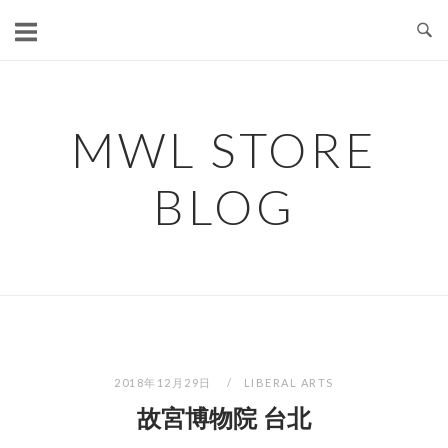
コ
ン
テ
ン
ツ
MWL STORE
へ
ス
BLOG
キ
ッ
プ
2018年12月29日
LIBERAL ARTS
故宮博物院 台北