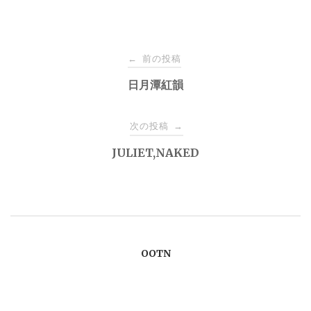
投
前の投稿
←
稿
日月潭紅韻
ナ
次の投稿
→
JULIET,NAKED
ビ
ゲ
ー
OOTN
シ
ョ