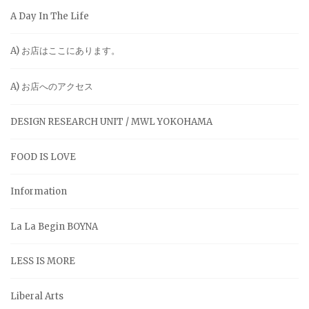
A Day In The Life
A) お店はここにあります。
A) お店へのアクセス
DESIGN RESEARCH UNIT / MWL YOKOHAMA
FOOD IS LOVE
Information
La La Begin BOYNA
LESS IS MORE
Liberal Arts