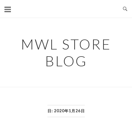
コ
ン
テ
ン
ツ
MWL STORE
へ
ス
BLOG
キ
ッ
プ
日:
2020年1月26日