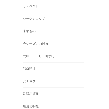
リスペクト
ワークショップ
京都もの
今シーズンの傾向
元町・山下町・山手町
和魂洋才
安土草多
常滑急須展
感謝と御礼