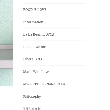
FOOD IS LOVE
Information
La La Begin BOYNA
LESS IS MORE
Liberal Arts
Made With Love
MWL STORE ANANAS TEA
Philosophy
THE 神奈川