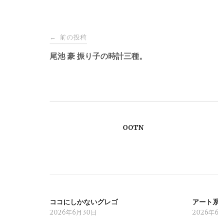
投
前の投稿
←
稿
尾池 豪 振り子の時計三種。
ナ
ビ
OOTN
ゲ
ー
シ
ココにしかないグレゴ
アート
ョ
2026年6月30日
2026年