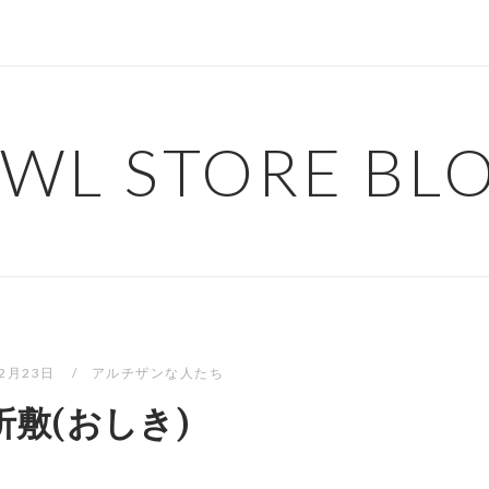
WL STORE BL
年2月23日
アルチザンな人たち
折敷(おしき)