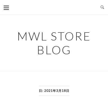
コ
ン
テ
ン
ツ
MWL STORE
へ
ス
BLOG
キ
ッ
プ
日:
2021年3月18日