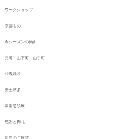
ワークショップ
京都もの
今シーズンの傾向
元町・山下町・山手町
和魂洋才
安土草多
常滑急須展
感謝と御礼
新年のご挨拶。