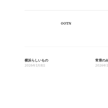
ナ
ビ
OOTN
ゲ
ー
シ
横浜らしいもの
常滑の
ョ
2026年1月8日
2026年
ン