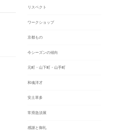
リスペクト
ワークショップ
京都もの
今シーズンの傾向
元町・山下町・山手町
和魂洋才
安土草多
常滑急須展
感謝と御礼