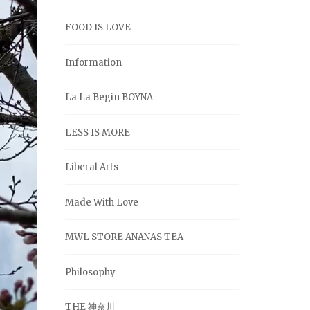
FOOD IS LOVE
Information
La La Begin BOYNA
LESS IS MORE
Liberal Arts
Made With Love
MWL STORE ANANAS TEA
Philosophy
THE 神奈川