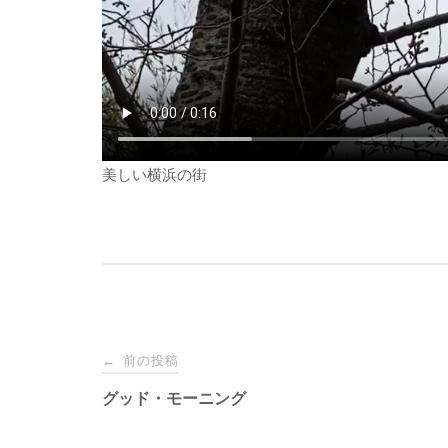
美しい横浜の街
投
前の投稿
←
稿
グッド・モーニング