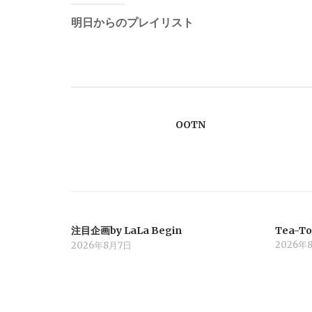
稿
明日からのプレイリスト
ナ
ビ
OOTN
ゲ
ー
シ
注目企画by LaLa Begin
Tea-To
ョ
2026年
2026年8月7日
ン