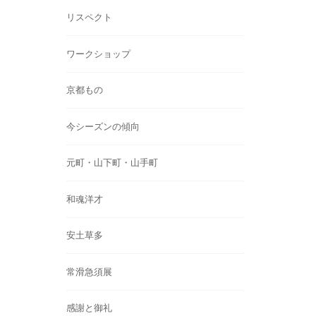
リスペクト
ワークショップ
京都もの
今シーズンの傾向
元町・山下町・山手町
和魂洋才
安土草多
常滑急須展
感謝と御礼