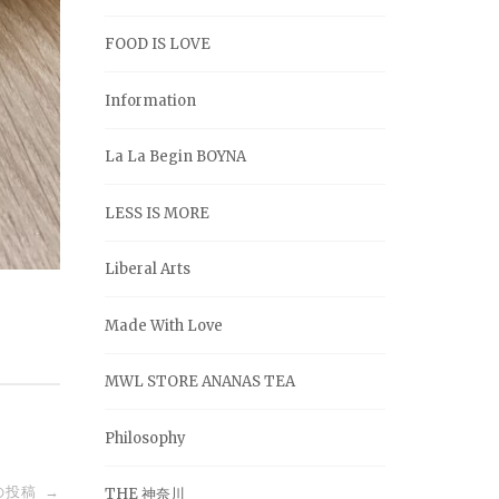
FOOD IS LOVE
Information
La La Begin BOYNA
LESS IS MORE
Liberal Arts
Made With Love
MWL STORE ANANAS TEA
Philosophy
の投稿
→
THE 神奈川