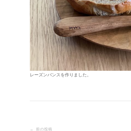
レーズンバンスを作りました。
投
前の投稿
←