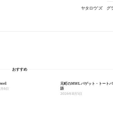
ヤタロウ’ズ グ
おすすめ
wel
元町のMWL バゲット・トート
語
8月6日
2026年8月5日