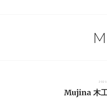
コ
ン
テ
ン
ツ
M
へ
ス
キ
ッ
プ
202
Mujina