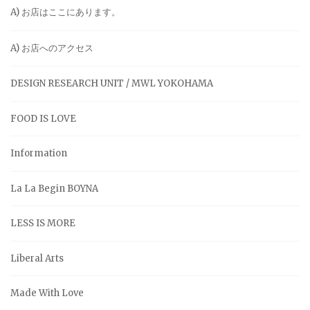
A) お店はここにあります。
A) お店へのアクセス
DESIGN RESEARCH UNIT / MWL YOKOHAMA
FOOD IS LOVE
Information
La La Begin BOYNA
LESS IS MORE
Liberal Arts
Made With Love