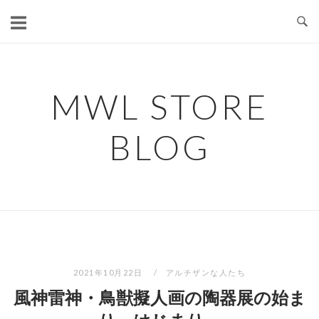
コ
ン
テ
ン
ツ
MWL STORE
へ
ス
BLOG
キ
ッ
プ
2021年10月22日
アルチザンな人たち
風神雷神・鳥獣擬人画の陶器展の始ま