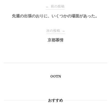
投
前の投稿
←
稿
先週の出張のおりに、いくつかの場面があった。
ナ
次の投稿
→
京都慕情
ビ
ゲ
ー
OOTN
シ
ョ
おすすめ
ン