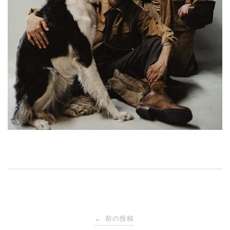
投
前の投稿
←