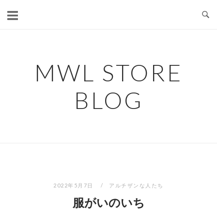
コ
ン
テ
ン
ツ
MWL STORE
へ
ス
BLOG
キ
ッ
プ
2022年5月7日
アルチザンな人たち
服がいのいち