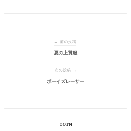
投
前の投稿
←
稿
夏の上質服
ナ
次の投稿
→
ボーイズレーサー
ビ
ゲ
ー
OOTN
シ