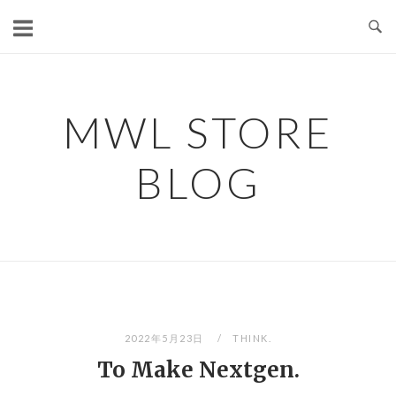
コ
ン
テ
ン
ツ
MWL STORE
へ
ス
BLOG
キ
ッ
プ
2022年5月23日
THINK.
To Make Nextgen.