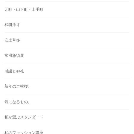
元町・山下町・山手町
和魂洋才
安土草多
常滑急須展
感謝と御礼
新年のご挨拶。
気になるもの。
私が選ぶスタンダード
私のファッション講座