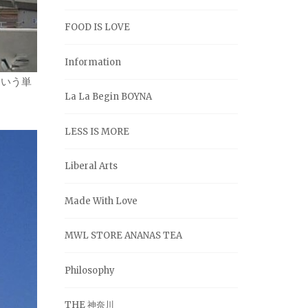
FOOD IS LOVE
Information
という単
La La Begin BOYNA
LESS IS MORE
Liberal Arts
Made With Love
MWL STORE ANANAS TEA
Philosophy
THE 神奈川