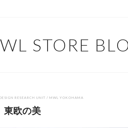
WL STORE BL
DESIGN RESEARCH UNIT / MWL YOKOHAMA
東欧の美