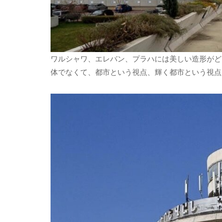
ワルシャワ、エレバン、プラハには美しい造形がど
体でなくて、都市という視点、輝く都市という視点