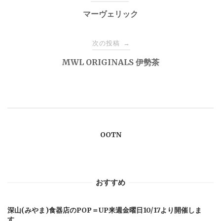
稿
マーヴェリック
ナ
次の投稿
→
MWL ORIGINALS 伊勢茶
ビ
ゲ
ー
OOTN
シ
ョ
おすすめ
ン
深山(みやま)食器店のPOP＝UP来週金曜日10/17より開催しま
す。