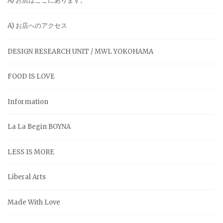
A) お店はここにあります。
A) お店へのアクセス
DESIGN RESEARCH UNIT / MWL YOKOHAMA
FOOD IS LOVE
Information
La La Begin BOYNA
LESS IS MORE
Liberal Arts
Made With Love