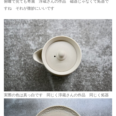
俯瞰で見ても奇麗 淳蔵さんの作品 磁器じゃなくて炻器で
すね それが微妙にいいです
実際の色は真っ白です 同じく淳蔵さんの作品 同じく炻器