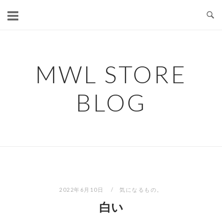
コ
ン
テ
ン
ツ
MWL STORE
へ
ス
BLOG
キ
ッ
プ
2022年6月10日
気になるもの。
白い