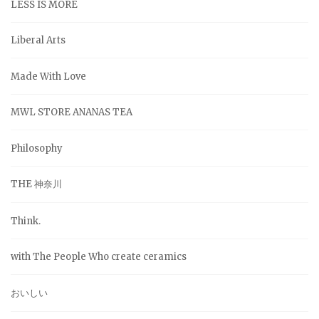
LESS IS MORE
Liberal Arts
Made With Love
MWL STORE ANANAS TEA
Philosophy
THE 神奈川
Think.
with The People Who create ceramics
おいしい