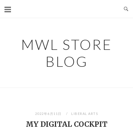
コ
ン
テ
ン
ツ
MWL STORE
へ
ス
BLOG
キ
ッ
プ
2022年6月11日
LIBERAL ARTS
MY DIGITAL COCKPIT