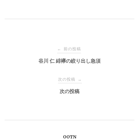
投
前の投稿
←
稿
谷川 仁 緋襷の絞り出し急須
ナ
次の投稿
→
次の投稿
ビ
ゲ
ー
OOTN