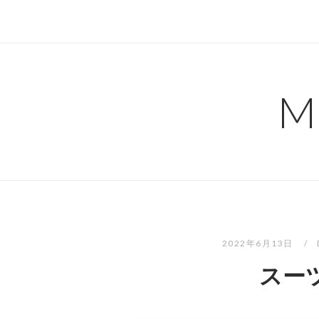
コ
ン
テ
ン
ツ
M
へ
ス
キ
ッ
プ
2022年6月13日
スー