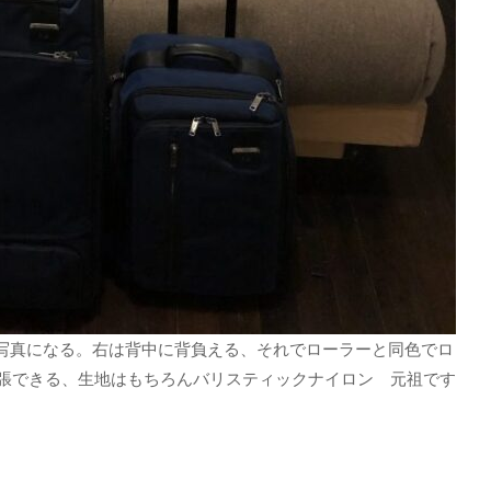
の写真になる。右は背中に背負える、それでローラーと同色でロ
張できる、生地はもちろんバリスティックナイロン 元祖です