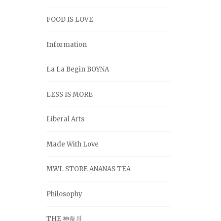
FOOD IS LOVE
Information
La La Begin BOYNA
LESS IS MORE
Liberal Arts
Made With Love
MWL STORE ANANAS TEA
Philosophy
THE 神奈川