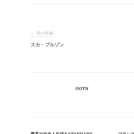
投
前の投稿
←
稿
スカ・ブルゾン
ナ
ビ
OOTN
ゲ
ー
シ