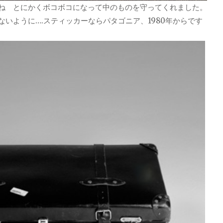
ね とにかくボコボコになって中のものを守ってくれました。
いように….スティッカーならパタゴニア、1980年からです