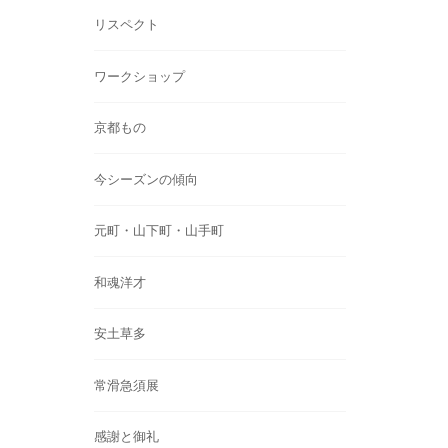
リスペクト
ワークショップ
京都もの
今シーズンの傾向
元町・山下町・山手町
和魂洋才
安土草多
常滑急須展
感謝と御礼