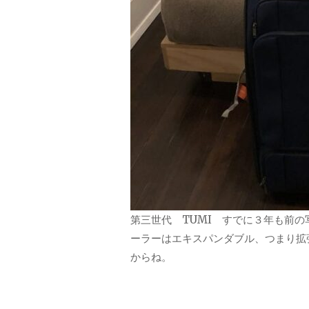
第三世代 TUMI すでに３年も前
ーラーはエキスパンダブル、つまり拡
からね。