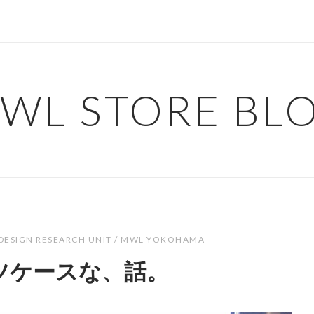
WL STORE BL
DESIGN RESEARCH UNIT / MWL YOKOHAMA
ツケースな、話。