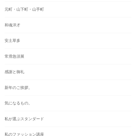
元町・山下町・山手町
和魂洋才
安土草多
常滑急須展
感謝と御礼
新年のご挨拶。
気になるもの。
私が選ぶスタンダード
私のファッション講座