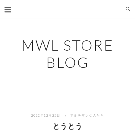
コ
ン
テ
ン
ツ
MWL STORE
へ
ス
BLOG
キ
ッ
プ
2022年12月25日
アルチザンな人たち
とうとう