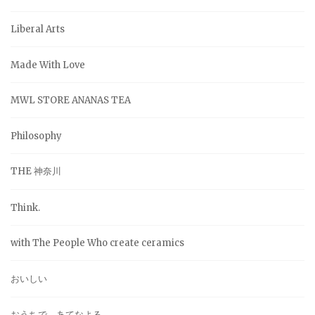
Liberal Arts
Made With Love
MWL STORE ANANAS TEA
Philosophy
THE 神奈川
Think.
with The People Who create ceramics
おいしい
おうちで、あてなよる。