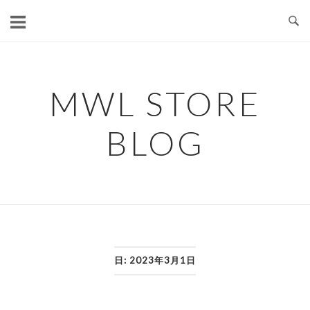
コ
ン
テ
ン
ツ
MWL STORE
へ
ス
BLOG
キ
ッ
プ
日:
2023年3月1日