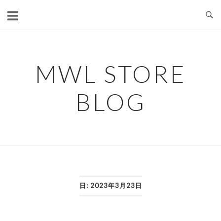
コ
ン
テ
ン
ツ
MWL STORE
へ
ス
BLOG
キ
ッ
プ
日:
2023年3月23日