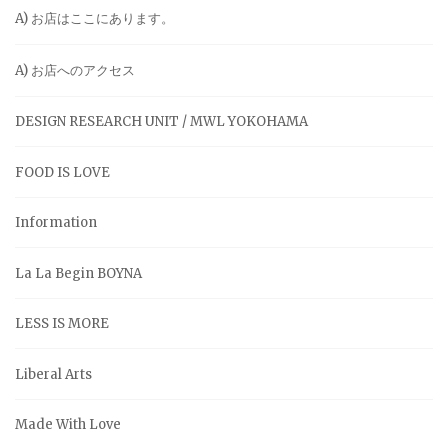
A) お店はここにあります。
A) お店へのアクセス
DESIGN RESEARCH UNIT / MWL YOKOHAMA
FOOD IS LOVE
Information
La La Begin BOYNA
LESS IS MORE
Liberal Arts
Made With Love