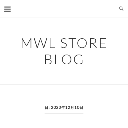
コ
ン
テ
ン
ツ
MWL STORE
へ
ス
BLOG
キ
ッ
プ
日:
2023年12月10日