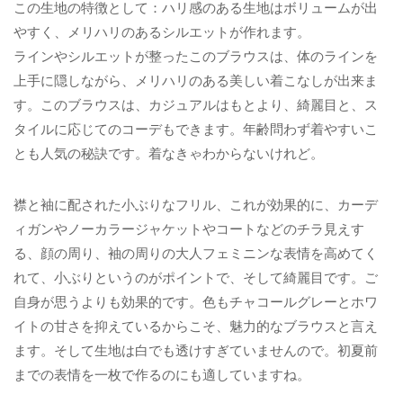
この生地の特徴として：ハリ感のある生地はボリュームが出
やすく、メリハリのあるシルエットが作れます。
ラインやシルエットが整ったこのブラウスは、体のラインを
上手に隠しながら、メリハリのある美しい着こなしが出来ま
す。このブラウスは、カジュアルはもとより、綺麗目と、ス
タイルに応じてのコーデもできます。年齢問わず着やすいこ
とも人気の秘訣です。着なきゃわからないけれど。
襟と袖に配された小ぶりなフリル、これが効果的に、カーデ
ィガンやノーカラージャケットやコートなどのチラ見えす
る、顔の周り、袖の周りの大人フェミニンな表情を高めてく
れて、小ぶりというのがポイントで、そして綺麗目です。ご
自身が思うよりも効果的です。色もチャコールグレーとホワ
イトの甘さを抑えているからこそ、魅力的なブラウスと言え
ます。そして生地は白でも透けすぎていませんので。初夏前
までの表情を一枚で作るのにも適していますね。