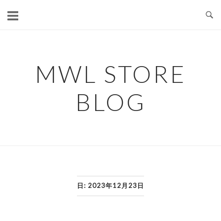
コ
ン
テ
ン
ツ
MWL STORE
へ
ス
BLOG
キ
ッ
プ
日:
2023年12月23日