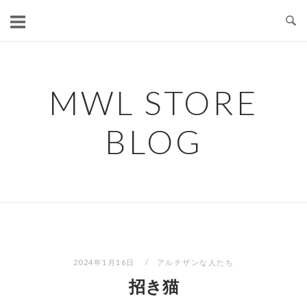
コ
ン
テ
ン
ツ
MWL STORE
へ
ス
BLOG
キ
ッ
プ
2024年1月16日
アルチザンな人たち
招き猫