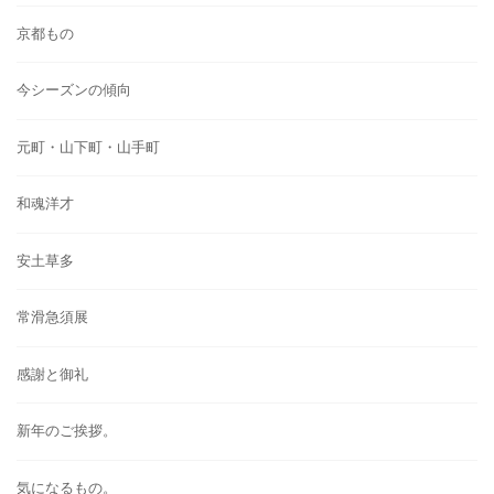
京都もの
今シーズンの傾向
元町・山下町・山手町
和魂洋才
安土草多
常滑急須展
感謝と御礼
新年のご挨拶。
気になるもの。