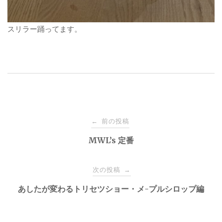
スリラー踊ってます。
投
前の投稿
←
稿
MWL’s 定番
ナ
次の投稿
→
あしたが変わるトリセツショー・メ-プルシロップ編
ビ
ゲ