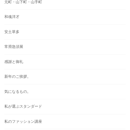
元町・山下町・山手町
和魂洋才
安土草多
常滑急須展
感謝と御礼
新年のご挨拶。
気になるもの。
私が選ぶスタンダード
私のファッション講座