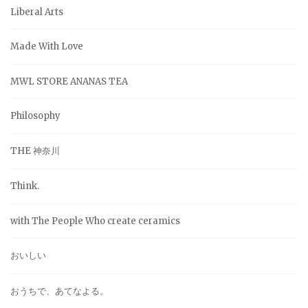
Liberal Arts
Made With Love
MWL STORE ANANAS TEA
Philosophy
THE 神奈川
Think.
with The People Who create ceramics
おいしい
おうちで、あてなよる。