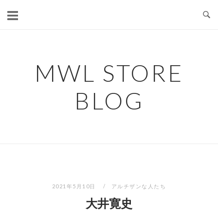
コ
ン
テ
ン
ツ
MWL STORE
へ
ス
BLOG
キ
ッ
プ
2021年5月10日
アルチザンな人たち
大井寛史