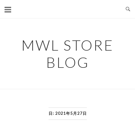
コ
ン
テ
ン
ツ
MWL STORE
へ
ス
BLOG
キ
ッ
プ
日:
2021年5月27日