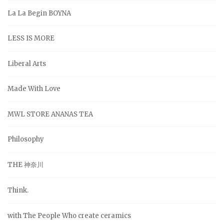
La La Begin BOYNA
LESS IS MORE
Liberal Arts
Made With Love
MWL STORE ANANAS TEA
Philosophy
THE 神奈川
Think.
with The People Who create ceramics