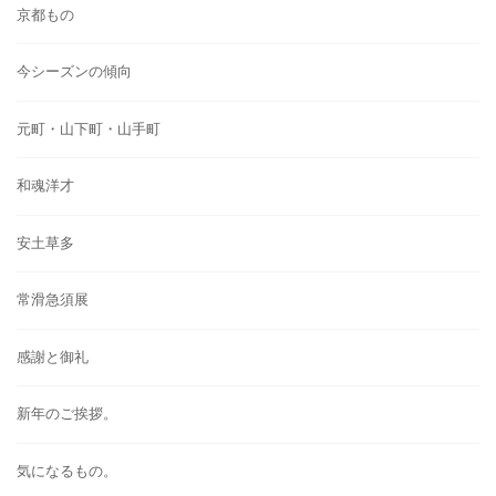
京都もの
今シーズンの傾向
元町・山下町・山手町
和魂洋才
安土草多
常滑急須展
感謝と御礼
新年のご挨拶。
気になるもの。