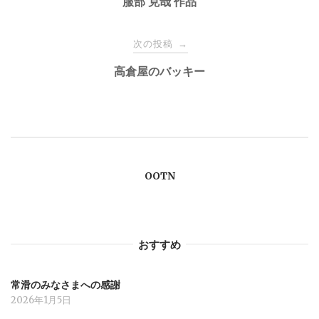
稿
服部 克哉 作品
ナ
次の投稿
→
高倉屋のバッキー
ビ
ゲ
ー
OOTN
シ
ョ
おすすめ
ン
常滑のみなさまへの感謝
2026年1月5日