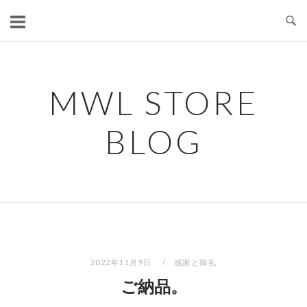
コ
ン
テ
ン
ツ
MWL STORE
へ
ス
BLOG
キ
ッ
プ
2022年11月9日
感謝と御礼
ご納品。