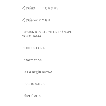
A) お店はここにあります。
A) お店へのアクセス
DESIGN RESEARCH UNIT / MWL
YOKOHAMA
FOOD IS LOVE
Information
La La Begin BOYNA
LESS IS MORE
Liberal Arts