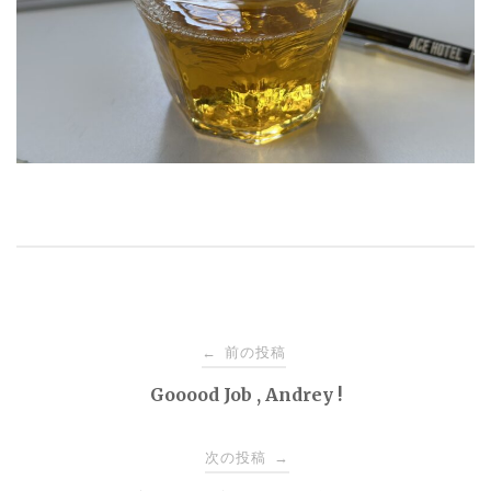
投
前の投稿
←
稿
Gooood Job , Andrey !
ナ
次の投稿
→