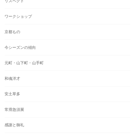
リスペクト
ワークショップ
京都もの
今シーズンの傾向
元町・山下町・山手町
和魂洋才
安土草多
常滑急須展
感謝と御礼