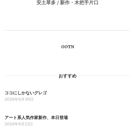
安土草多 / 新作・木把手片口
ビ
ゲ
ー
OOTN
シ
ョ
おすすめ
ン
ココにしかないグレゴ
2026年6月30日
アート系人気作家新作、本日登場
2026年6月21日