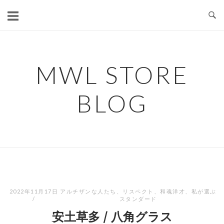
コ
ン
テ
ン
ツ
MWL STORE
へ
ス
BLOG
キ
ッ
プ
2022年11月17日
アルチザンな人たち
、
リスペクト
、
和魂洋才
、
私が選ぶ
スタンダード
安土草多 / 八角グラス