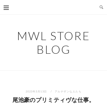
コ
ン
テ
ン
ツ
MWL STORE
へ
ス
BLOG
キ
ッ
プ
2023年3月13日
アルチザンな人たち
尾池豪のプリミティヴな仕事。