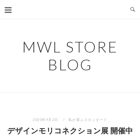
コ
ン
テ
ン
ツ
MWL STORE
へ
ス
BLOG
キ
ッ
プ
2020年9月2日
私が選ぶスタンダード
デザインモリコネクション展 開催中