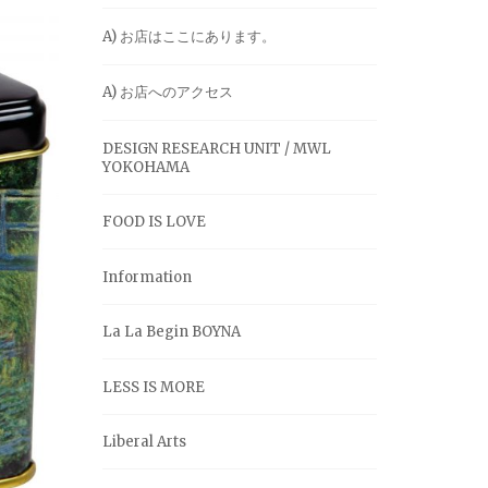
A) お店はここにあります。
A) お店へのアクセス
DESIGN RESEARCH UNIT / MWL
YOKOHAMA
FOOD IS LOVE
Information
La La Begin BOYNA
LESS IS MORE
Liberal Arts