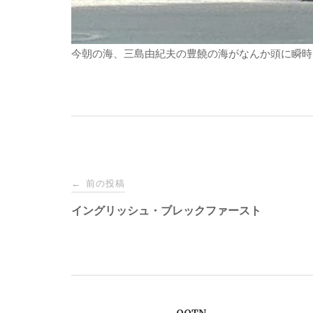
今朝の海、三島由紀夫の豊饒の海がなんか頭に瞬時
投
前の投稿
←
稿
イングリッシュ・ブレックファースト
ナ
ビ
OOTN