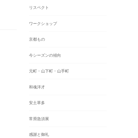
リスペクト
ワークショップ
京都もの
今シーズンの傾向
元町・山下町・山手町
和魂洋才
安土草多
常滑急須展
感謝と御礼