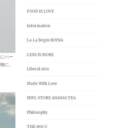
FOOD IS LOVE
Information
La La Begin BOYNA
LESS IS MORE
時にハー
れ物に、
Liberal Arts
Made With Love
MWL STORE ANANAS TEA
Philosophy
THE 神奈川