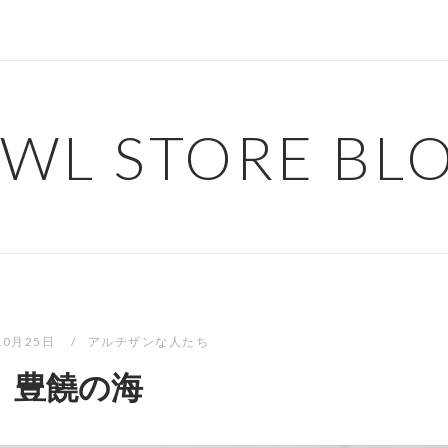
WL STORE BL
10月25日
アルチザンな人たち
豊饒の海