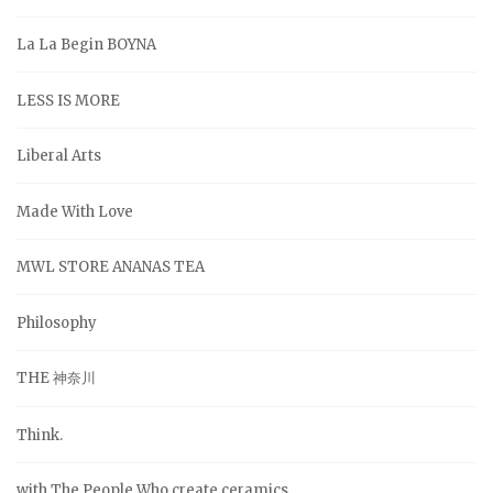
La La Begin BOYNA
LESS IS MORE
Liberal Arts
Made With Love
MWL STORE ANANAS TEA
Philosophy
THE 神奈川
Think.
with The People Who create ceramics