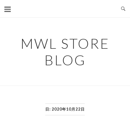
コ
ン
テ
ン
ツ
MWL STORE
へ
ス
BLOG
キ
ッ
プ
日:
2020年10月22日